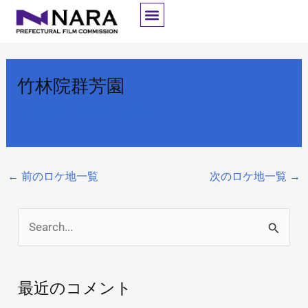
内
容
を
ス
竹林院群芳園
キ
ッ
By
開発者
/
2025年10月8日
プ
←
前のロケ地一覧
次のロケ地一覧
→
検
索
対
最近のコメント
象