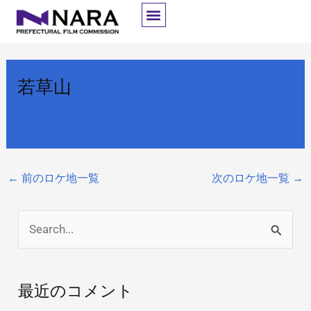
内
容
を
ス
若草山
キ
ッ
By
開発者
/
2025年10月8日
プ
←
前のロケ地一覧
次のロケ地一覧
→
検
索
対
最近のコメント
象