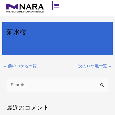
内
容
を
ス
菊水楼
キ
ッ
By
開発者
/
2025年10月8日
プ
←
前のロケ地一覧
次のロケ地一覧
→
検
索
対
最近のコメント
象