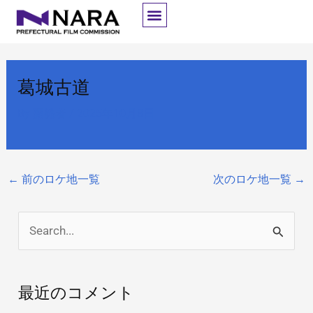
内
容
を
ス
葛城古道
キ
ッ
By
開発者
/
2025年10月8日
プ
←
前のロケ地一覧
次のロケ地一覧
→
検
索
対
最近のコメント
象