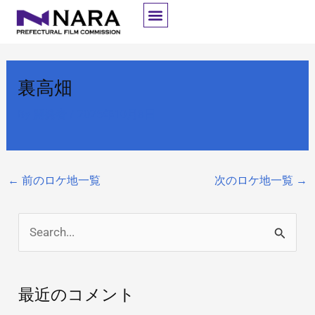
内
容
を
ス
裏高畑
キ
ッ
By
開発者
/
2025年10月8日
プ
←
前のロケ地一覧
次のロケ地一覧
→
検
索
対
最近のコメント
象