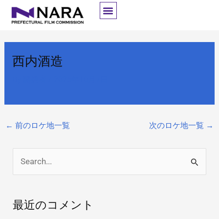
内
容
を
ス
西内酒造
キ
ッ
By
開発者
/
2025年10月7日
プ
←
前のロケ地一覧
次のロケ地一覧
→
検
索
対
最近のコメント
象