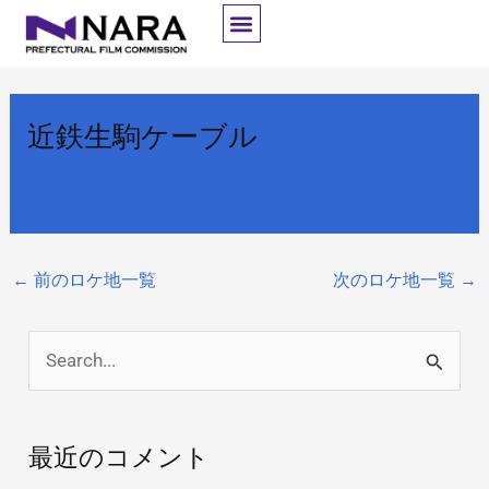
内
容
を
ス
近鉄生駒ケーブル
キ
ッ
By
開発者
/
2025年10月8日
プ
←
前のロケ地一覧
次のロケ地一覧
→
検
索
対
最近のコメント
象