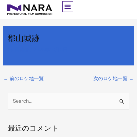
内
容
を
ス
郡山城跡
キ
ッ
By
開発者
/
2025年10月8日
プ
←
前のロケ地一覧
次のロケ地一覧
→
検
索
対
最近のコメント
象