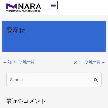
内
容
を
ス
鹿寄せ
キ
ッ
By
開発者
/
2025年10月8日
プ
←
前のロケ地一覧
次のロケ地一覧
→
検
索
対
最近のコメント
象